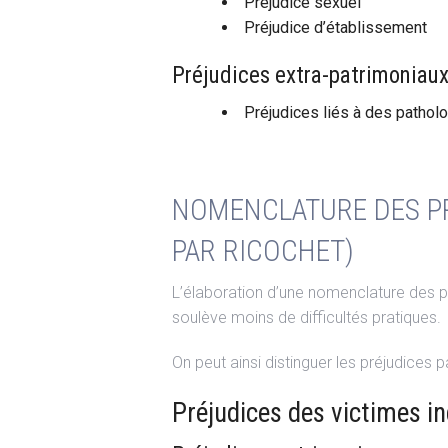
Préjudice sexuel
Préjudice d’établissement
Préjudices extra-patrimoniaux 
Préjudices liés à des pathol
NOMENCLATURE DES PR
PAR RICOCHET)
L’élaboration d’une nomenclature des pos
soulève moins de difficultés pratiques.
On peut ainsi distinguer les préjudices 
Préjudices des victimes in