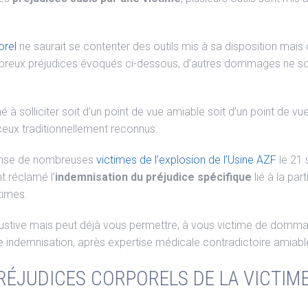
orel
ne saurait se contenter des outils mis à sa disposition mais 
ombreux préjudices évoqués ci-dessous, d’autres dommages ne s
à solliciter soit d’un point de vue amiable soit d’un point de vue j
eux traditionnellement reconnus.
éfense de nombreuses
victimes de l’explosion de l’Usine AZF
le 21 
t réclamé l’
indemnisation du préjudice spécifique
lié à la par
times.
xhaustive mais peut déjà vous permettre, à vous victime de domm
une indemnisation, après expertise médicale contradictoire amiable
ÉJUDICES CORPORELS DE LA VICTIME