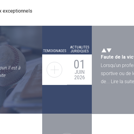
x exceptionnels
u une voiture
L’indemnisatio
17
plaie au...
"
Lire la
une personne
AVRIL
Les faits : un a
2026
irréversibles Le 
ACTUALITES
suite
TEMOIGNAGES
JURIDIQUES
Faute de la v
01
Lorsqu'un profe
un.Il est à
JUIN
sportive ou de 
ite
2026
de... Lire la suit
Actualisation 
22
professionnel
MAI
Les faits et la 
2026
passagère de mo
 cabinet
suite
de mon fils et de
Réparation int