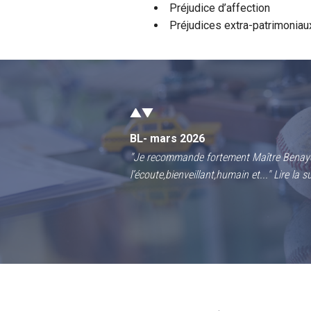
Préjudice d’affection
JL Octobre 2024
Préjudices extra-patrimoniau
"
En 2021, victime d'un accident de vélo o
m'envoya sur le bas coté avec une grosse 
suite
BL- mars 2026
"
Je recommande fortement Maître Benayo
l’écoute,bienveillant,humain et...
"
Lire la su
SM - mars 2025
"
Je voulais remercier de tout mon cœur le
Benayoun qui a pris en charge le dossier 