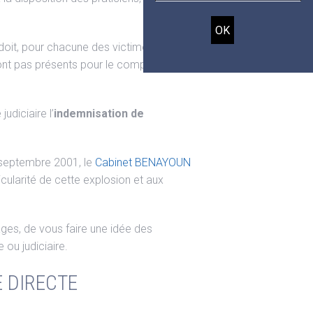
doit, pour chacune des victimes dont il
ont pas présents pour le compte de la
udiciaire l’
indemnisation de
septembre 2001, le
Cabinet BENAYOUN
ticularité de cette explosion et aux
ages, de vous faire une idée des
 ou judiciaire.
 DIRECTE