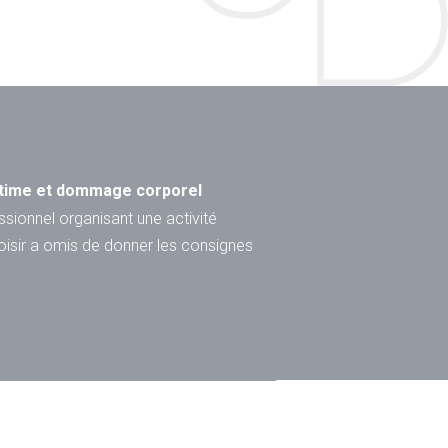
n des frais d’un logement pour
 handicapee
ccident de vélo aux séquelles
5 juin 2016 vers 9h00 du... Lire la
ictime et dommage corporel
ssionnel organisant une activité
loisir a omis de donner les consignes
e
des pertes de gains
s futurs
problématique de l’inflation Une
tocyclette est victime d’un... Lire la
égrale des préjudices : la victime