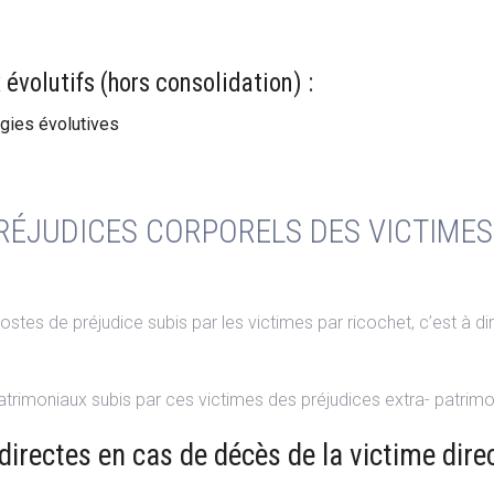
évolutifs (hors consolidation) :
ogies évolutives
ÉJUDICES CORPORELS DES VICTIMES 
tes de préjudice subis par les victimes par ricochet, c’est à dir
patrimoniaux subis par ces victimes des préjudices extra- patrimo
directes en cas de décès de la victime dire