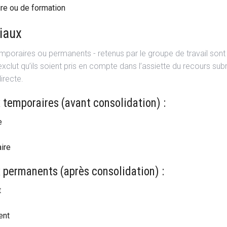
ire ou de formation
iaux
temporaires ou permanents - retenus par le groupe de travail sont
xclut qu’ils soient pris en compte dans l’assiette du recours sub
irecte.
 temporaires (avant consolidation) :
e
ire
 permanents (après consolidation) :
t
ent