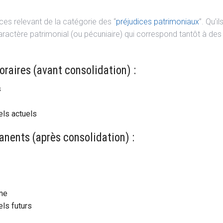
ices relevant de la catégorie des “
préjudices patrimoniaux
”. Qu’i
ctère patrimonial (ou pécuniaire) qui correspond tantôt à des p
raires (avant consolidation) :
s
els actuels
nents (après consolidation) :
nne
ls futurs