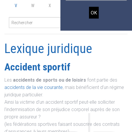
V
W
X
Y
Z
Lexique juridique
Accident sportif
Les
accidents de sports ou de loisirs
font partie des
accidents de la vie courante
, mais bénéficient d'un régime
juridique particulier.
Ainsi la victime d'un accident sportif peut-elle solliciter
l'indemnisation de son préjudice corporel auprès de son
propre assureur ?
(les fédérations sportives faisant souscrire des contrats
d'assurances à leurs membres).