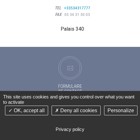
est à l’écoute,bienveillant,humain et...
"
Lire la
TEL
:
+33534317777
suite
01
Faute de la victime et dommage
FAX
: 05 34 31 30 03
corporel
JUIN
Palais 340
2026
FORMULAIRE
DE CONTACT
This site uses cookies and gives you control over what you want
to activate
OK, accept all
Deny all cookies
Personalize
HAUT
Privacy policy
IMPRIMER
| GESTION DES COOKIES
LIENS
MENTIONS LÉGALES
PLAN DU SITE
©2014-26 CABINET D'AVOCATS DENIS BENAYOUN TOULOUSE - TOUS DROITS RÉSERVÉS