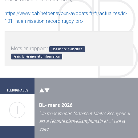
https://www.cabinetbenayoun-avocats.fr/fr/actualites/id-
101-indemnisation-record-rugby-pro
Mots en rapport :
Dossier de plaidoiries
Frais funéraires et d'inhumation
JL Octobre 2024
"
En 2021, victime d'un accident de vélo ou une
voiture m'envoya sur le bas coté avec une
grosse plaie au...
"
Lire la suite
TEMOIGNAGES
BL- mars 2026
"
Je recommande fortement Maître Benayoun.Il
est à l’écoute,bienveillant,humain et...
"
Lire la
suite
17
L’indemnisation des frais d’un logement