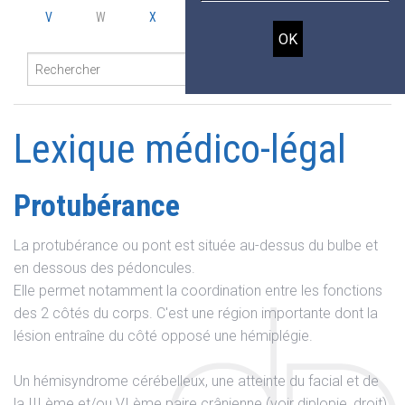
V
W
X
Y
Z
Lexique médico-légal
Protubérance
La protubérance ou pont est située au-dessus du bulbe et
en dessous des pédoncules.
Elle permet notamment la coordination entre les fonctions
des 2 côtés du corps. C'est une région importante dont la
lésion entraîne du côté opposé une hémiplégie.
Un hémisyndrome cérébelleux, une atteinte du facial et de
la III ème et/ou VI ème paire crânienne (voir diplopie, droit)