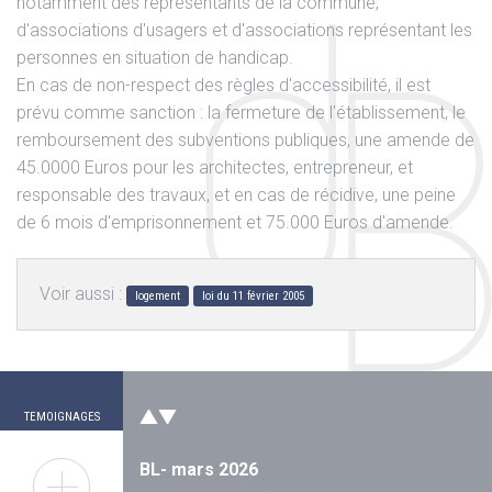
notamment des représentants de la commune,
d'associations d'usagers et d'associations représentant les
personnes en situation de handicap.
En cas de non-respect des règles d'accessibilité, il est
prévu comme sanction : la fermeture de l'établissement, le
remboursement des subventions publiques, une amende de
45.0000 Euros pour les architectes, entrepreneur, et
responsable des travaux, et en cas de récidive, une peine
de 6 mois d'emprisonnement et 75.000 Euros d'amende.
Voir aussi :
logement
loi du 11 février 2005
JL Octobre 2024
"
En 2021, victime d'un accident de vélo ou une
voiture m'envoya sur le bas coté avec une
grosse plaie au...
"
Lire la suite
TEMOIGNAGES
BL- mars 2026