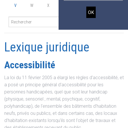
V
W
X
Y
Z
Lexique juridique
Accessibilité
La loi du 11 février 2005 a élargi les règles d'accessibilité, et
a posé un principe général d'accessibilité pour les
personnes handicapées, quel que soit leur handicap
(physique, sensoriel ; mental, psychique, cognitif,
polyhandicap), de l'ensemble des bâtiments d'habitation
neufs, privés ou publics, et dans certains cas, des locaux
d'habitation existants lorsqu'ils sont l'objet de travaux et
des établissements recevant du public.