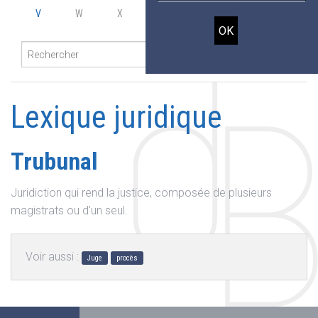
V
W
X
Y
Z
Lexique juridique
Trubunal
Juridiction qui rend la justice, composée de plusieurs
magistrats ou d'un seul.
Voir aussi :
Juge
procès
JL Octobre 2024
"
En 2021, victime d'un accident de vélo ou une
voiture m'envoya sur le bas coté avec une