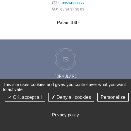
est à l’écoute,bienveillant,humain et...
"
Lire la
TEL
:
+33534317777
suite
01
Faute de la victime et dommage
FAX
: 05 34 31 30 03
corporel
JUIN
Palais 340
2026
FORMULAIRE
DE CONTACT
This site uses cookies and gives you control over what you want
to activate
OK, accept all
Deny all cookies
Personalize
HAUT
Privacy policy
IMPRIMER
| GESTION DES COOKIES
LIENS
MENTIONS LÉGALES
PLAN DU SITE
©2014-26 CABINET D'AVOCATS DENIS BENAYOUN TOULOUSE - TOUS DROITS RÉSERVÉS
CONCEPTION ABSOLUTE COMMUNICATION - RÉALISATION ANSWEB