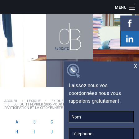
MENU
ACCUEIL
LE CABINET
INDEMNISATION
PRÉJUDICE CORPOREL
ACTUALITÉS
TÉMOIGNAGES
X
LEXIQUE
CONTACT
Laissez nous vos
coordonnées nous vous
rappelons gratuitement :
ACCUEIL
LEXIQUE
LEXIQUE JURIDIQUE
LOI DU 11 FÉVRIER 2005 POUR L'EGALITÉ DES DROITS ET DES CHANCES, LA
PARTICIPATION ET LA CITOYENNETÉ DES PERSONNES HANDICAPÉES
A
B
C
D
E
F
G
H
I
J
K
L
M
N