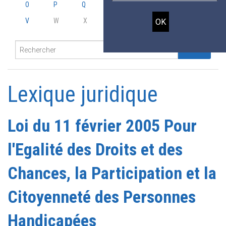
O
P
Q
R
S
T
U
V
W
X
Y
Z
Lexique juridique
Loi du 11 février 2005 Pour
l'Egalité des Droits et des
Chances, la Participation et la
Citoyenneté des Personnes
Handicapées