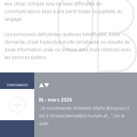
leur choix, compte tenu de leurs difficultés de
communications liées à une perte totale ou partielle du
langage.
Les personnes déficientes auditives bénéficient, à leur
demande, d'une traduction écrite simultanée ou visuelle de
toute information orale ou sonore dans leurs relations avec
les services publics.
JL Octobre 2024
"
En 2021, victime d'un accident de vélo ou une
voiture m'envoya sur le bas coté avec une
grosse plaie au...
"
Lire la suite
TEMOIGNAGES
BL- mars 2026
"
Je recommande fortement Maître Benayoun.Il
est à l’écoute,bienveillant,humain et...
"
Lire la
suite
17
L’indemnisation des frais d’un logement
pour une personne handicapee