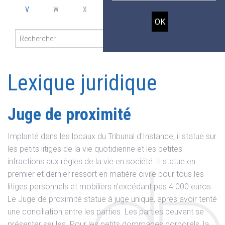
V
W
X
Y
Z
Lexique juridique
Juge de proximité
Implanté dans les locaux du Tribunal d'Instance, il statue sur
les petits litiges de la vie quotidienne et les petites
infractions aux règles de la vie en société. Il statue en
premier et dernier ressort en matière civile pour tous les
litiges personnels et mobiliers n'excédant pas 4 000 euros.
Le Juge de proximité statue à juge unique, après avoir tenté
une conciliation entre les parties. Les parties peuvent se
présenter seules. Pour les petits dommages corporels, la