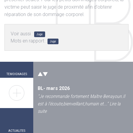
victime peut saisir le juge de proximité afin d'obtenir
réparation de son dommage corporel.
Voir aussi :
Juge
Mots en rapport :
Juge
JL Octobre 2024
"
En 2021, victime d'un accident de vélo ou une
voiture m'envoya sur le bas coté avec une
grosse plaie au...
"
Lire la suite
TEMOIGNAGES
BL- mars 2026
"
Je recommande fortement Maître Benayoun.Il
est à l’écoute,bienveillant,humain et...
"
Lire la
suite
17
L’indemnisation des frais d’un logement
pour une personne handicapee
AVRIL
SM - mars 2025
2026
ACTUALITES