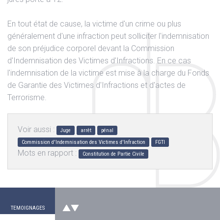
En tout état de cause, la victime d'un crime ou plus
généralement d'une infraction peut solliciter l'indemnisation
de son préjudice corporel devant la Commission
d'Indemnisation des Victimes d'Infractions. En ce cas
l'indemnisation de la victime est mise à la charge du Fonds
de Garantie des Victimes d'Infractions et d'actes de
Terrorisme.
Voir aussi :
Juge
arrêt
pénal
Commission d'Indemnisation des Victimes d'Infraction
FGTI
Mots en rapport :
Constitution de Partie Civile
JL Octobre 2024
"
En 2021, victime d'un accident de vélo ou une
voiture m'envoya sur le bas coté avec une
grosse plaie au...
"
Lire la suite
TEMOIGNAGES