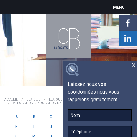
MENU
ACCUEIL
LE CABINET
INDEMNISATION
PRÉJUDICE CORPOREL
ACTUALITÉS
TÉMOIGNAGES
X
LEXIQUE
CONTACT
Laissez nous vos
coordonnées nous vous
rappelons gratuitement :
ACCUEIL
LEXIQUE
LEXIQUE JURIDIQUE
ALLOCATION D'EDUCATION DE L'ENFANT HANDICAPÉ (AEEH)
A
B
C
D
E
F
G
H
I
J
K
L
M
N
O
P
Q
R
S
T
U