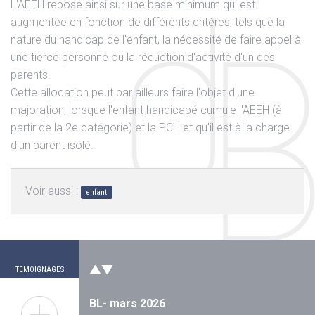
L'AEEH repose ainsi sur une base minimum qui est
augmentée en fonction de différents critères, tels que la
nature du handicap de l'enfant, la nécessité de faire appel à
une tierce personne ou la réduction d'activité d'un des
parents.
Cette allocation peut par ailleurs faire l'objet d'une
majoration, lorsque l'enfant handicapé cumule l'AEEH (à
partir de la 2e catégorie) et la PCH et qu'il est à la charge
d'un parent isolé.
Voir aussi :
enfant
JL Octobre 2024
"
En 2021, victime d'un accident de vélo ou une
voiture m'envoya sur le bas coté avec une
grosse plaie au...
"
Lire la suite
TEMOIGNAGES
BL- mars 2026