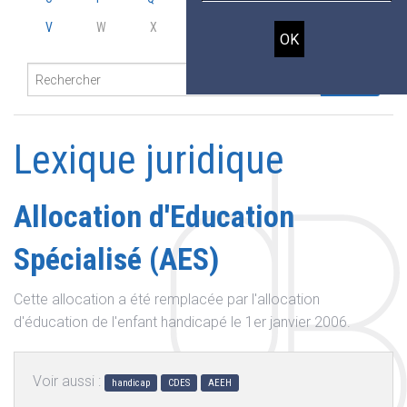
V
W
X
Y
Z
Lexique juridique
Allocation d'Education
Spécialisé (AES)
Cette allocation a été remplacée par l'allocation
d'éducation de l'enfant handicapé le 1er janvier 2006.
Voir aussi :
handicap
CDES
AEEH