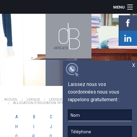
MENU
ACCUEIL
LE CABINET
INDEMNISATION
PRÉJUDICE CORPOREL
ACTUALITÉS
TÉMOIGNAGES
X
LEXIQUE
CONTACT
Laissez nous vos
coordonnées nous vous
rappelons gratuitement :
ACCUEIL
LEXIQUE
LEXIQUE JURIDIQUE
ALLOCATION D'EDUCATION SPÉCIALISÉ (AES)
A
B
C
D
E
F
G
H
I
J
K
L
M
N
O
P
Q
R
S
T
U