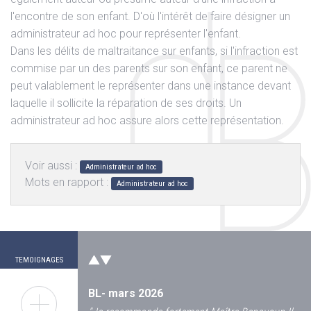
l'encontre de son enfant. D'où l'intérêt de faire désigner un
administrateur ad hoc pour représenter l'enfant.
Dans les délits de maltraitance sur enfants, si l'infraction est
commise par un des parents sur son enfant, ce parent ne
peut valablement le représenter dans une instance devant
laquelle il sollicite la réparation de ses droits. Un
administrateur ad hoc assure alors cette représentation.
Voir aussi :
Administrateur ad hoc
Mots en rapport :
Administrateur ad hoc
JL Octobre 2024
"
En 2021, victime d'un accident de vélo ou une
voiture m'envoya sur le bas coté avec une
grosse plaie au...
"
Lire la suite
TEMOIGNAGES
BL- mars 2026