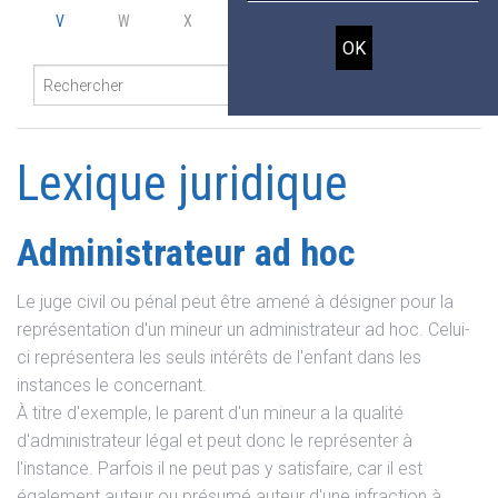
V
W
X
Y
Z
Lexique juridique
Administrateur ad hoc
Le juge civil ou pénal peut être amené à désigner pour la
représentation d'un mineur un administrateur ad hoc. Celui-
ci représentera les seuls intérêts de l'enfant dans les
instances le concernant.
À titre d'exemple, le parent d'un mineur a la qualité
d'administrateur légal et peut donc le représenter à
l'instance. Parfois il ne peut pas y satisfaire, car il est
également auteur ou présumé auteur d'une infraction à