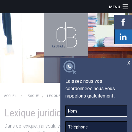
MENU
ACCUEIL
LE CABINET
INDEMNISATION
PRÉJUDICE CORPOREL
ACTUALITÉS
TÉMOIGNAGES
X
LEXIQUE
CONTACT
Laissez nous vos
coordonnées nous vous
rappelons gratuitement :
ACCUEIL
LEXIQUE
LEXIQUE JURIDIQUE
Lexique juridique
Dans ce lexique, j’ai voulu vous permettre de trouver un