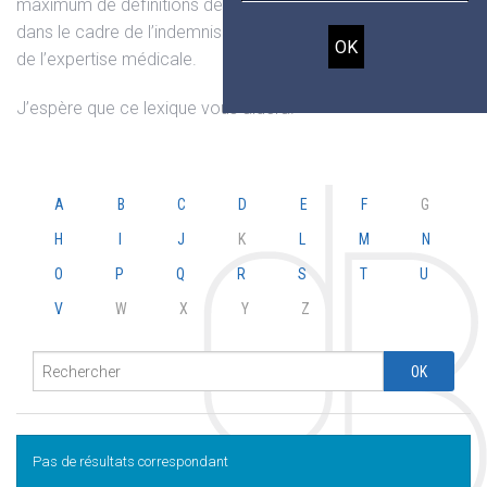
maximum de définitions des mots les plus courants utilisés
dans le cadre de l’indemnisation du dommage corporel et
de l’expertise médicale.
J’espère que ce lexique vous aidera.
A
B
C
D
E
F
G
H
I
J
K
L
M
N
O
P
Q
R
S
T
U
V
W
X
Y
Z
Pas de résultats correspondant
JL Octobre 2024