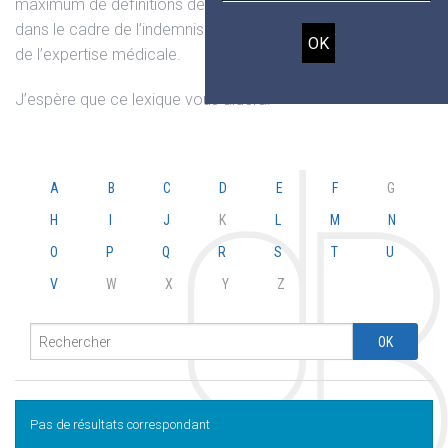
maximum de définitions des mots les plus courants utilisés
dans le cadre de l’indemnisation du dommage corporel et
de l’expertise médicale.
J’espère que ce lexique vous aidera.
A
B
C
D
E
F
G
H
I
J
K
L
M
N
O
P
Q
R
S
T
U
V
W
X
Y
Z
Pas de résultats correspondant
JL Octobre 2024