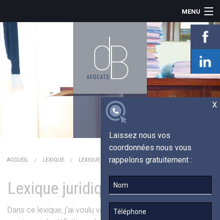
MENU
ACCUEIL
LE CABINET
INDEMNISATION
PRÉJUDICE CORPOREL
ACTUALITÉS
TÉMOIGNAGES
X
LEXIQUE
CONTACT
Laissez nous vos
coordonnées nous vous
rappelons gratuitement :
ACCUEIL
LEXIQUE
LEXIQUE JURIDIQUE
Lexique juridique
Dans ce lexique, j’ai voulu vous permettre de trouver un